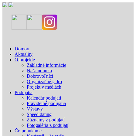
Domov
Aktuality
O projekte
Základné informácie
Naša ponuka
Dobrovoľníci
Organizačné jadro
Projekt v médiách
Podujatia
Kalendár podujatí
Pravidelné podujatia
Výstavy
Speed dating
Záznamy z podujatí
Fotogaléria z podujatí
Čo ponúkame