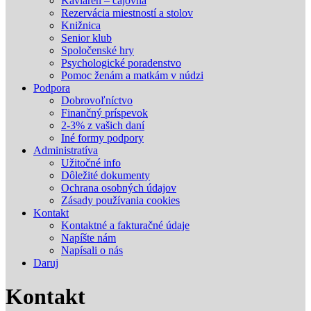
Kaviareň – čajovňa
Rezervácia miestností a stolov
Knižnica
Senior klub
Spoločenské hry
Psychologické poradenstvo
Pomoc ženám a matkám v núdzi
Podpora
Dobrovoľníctvo
Finančný príspevok
2-3% z vašich daní
Iné formy podpory
Administratíva
Užitočné info
Dôležité dokumenty
Ochrana osobných údajov
Zásady používania cookies
Kontakt
Kontaktné a fakturačné údaje
Napíšte nám
Napísali o nás
Daruj
Kontakt