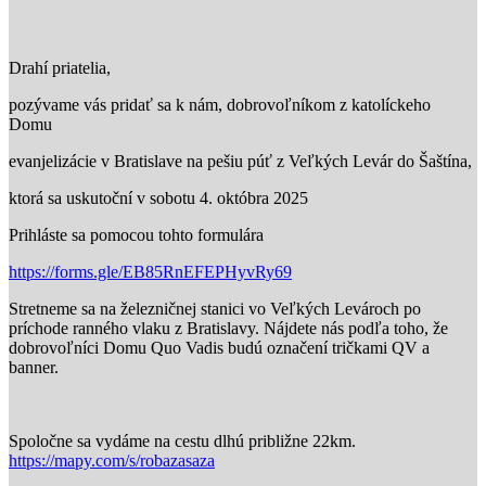
Drahí priatelia,
pozývame vás pridať sa k nám, dobrovoľníkom z katolíckeho
Domu
evanjelizácie v Bratislave na pešiu púť z Veľkých Levár do Šaštína,
ktorá sa uskutoční v sobotu 4. októbra 2025
Prihláste sa pomocou tohto formulára
https://forms.gle/EB85RnEFEPHyvRy69
Stretneme sa na železničnej stanici vo Veľkých Levároch po
príchode ranného vlaku z Bratislavy. Nájdete nás podľa toho, že
dobrovoľníci Domu Quo Vadis budú označení tričkami QV a
banner.
Spoločne sa vydáme na cestu dlhú približne 22km.
https://mapy.com/s/robazasaza