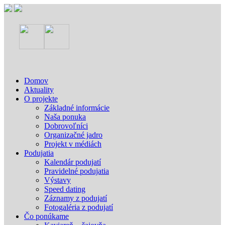
Domov
Aktuality
O projekte
Základné informácie
Naša ponuka
Dobrovoľníci
Organizačné jadro
Projekt v médiách
Podujatia
Kalendár podujatí
Pravidelné podujatia
Výstavy
Speed dating
Záznamy z podujatí
Fotogaléria z podujatí
Čo ponúkame