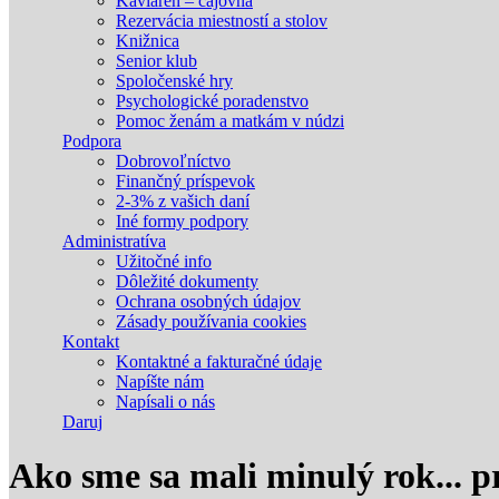
Kaviareň – čajovňa
Rezervácia miestností a stolov
Knižnica
Senior klub
Spoločenské hry
Psychologické poradenstvo
Pomoc ženám a matkám v núdzi
Podpora
Dobrovoľníctvo
Finančný príspevok
2-3% z vašich daní
Iné formy podpory
Administratíva
Užitočné info
Dôležité dokumenty
Ochrana osobných údajov
Zásady používania cookies
Kontakt
Kontaktné a fakturačné údaje
Napíšte nám
Napísali o nás
Daruj
Ako sme sa mali minulý rok... p