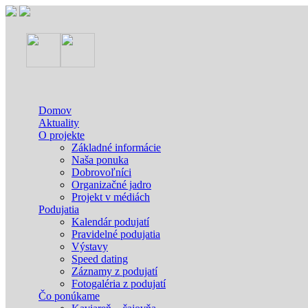
Domov
Aktuality
O projekte
Základné informácie
Naša ponuka
Dobrovoľníci
Organizačné jadro
Projekt v médiách
Podujatia
Kalendár podujatí
Pravidelné podujatia
Výstavy
Speed dating
Záznamy z podujatí
Fotogaléria z podujatí
Čo ponúkame