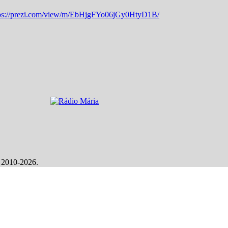
ps://prezi.com/view/m/EbHjgFYo06jGy0HtyD1B/
, 2010-2026.