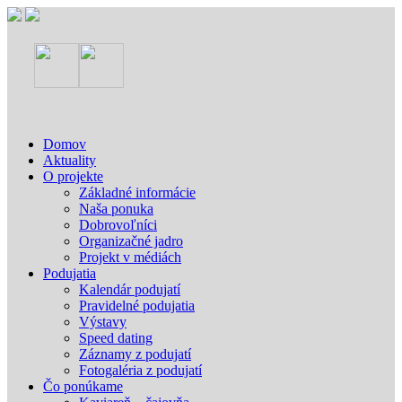
Domov
Aktuality
O projekte
Základné informácie
Naša ponuka
Dobrovoľníci
Organizačné jadro
Projekt v médiách
Podujatia
Kalendár podujatí
Pravidelné podujatia
Výstavy
Speed dating
Záznamy z podujatí
Fotogaléria z podujatí
Čo ponúkame