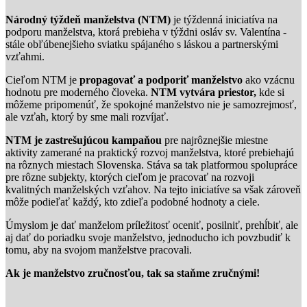
Národný týždeň manželstva (NTM)
je týždenná iniciatíva na
podporu manželstva, ktorá prebieha v týždni osláv sv. Valentína -
stále obľúbenejšieho sviatku spájaného s láskou a partnerskými
vzťahmi.
Cieľom NTM je
propagovať a podporiť manželstvo
ako vzácnu
hodnotu pre moderného človeka.
NTM vytvára priestor,
kde si
môžeme pripomenúť, že spokojné manželstvo nie je samozrejmosť,
ale vzťah, ktorý by sme mali rozvíjať.
NTM je zastrešujúcou kampaňou
pre najrôznejšie miestne
aktivity zamerané na praktický rozvoj manželstva, ktoré prebiehajú
na rôznych miestach Slovenska. Stáva sa tak platformou spolupráce
pre rôzne subjekty, ktorých cieľom je pracovať na rozvoji
kvalitných manželských vzťahov. Na tejto iniciatíve sa však zároveň
môže podieľať každý, kto zdieľa podobné hodnoty a ciele.
Úmyslom je dať manželom príležitosť oceniť, posilniť, prehĺbiť, ale
aj dať do poriadku svoje manželstvo, jednoducho ich povzbudiť k
tomu, aby na svojom manželstve pracovali.
Ak je manželstvo zručnosťou, tak sa staňme zručnými!