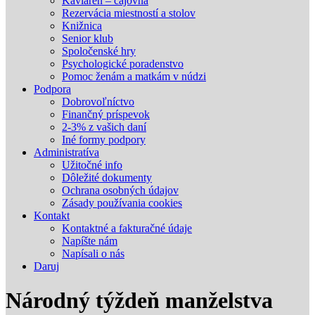
Kaviareň – čajovňa
Rezervácia miestností a stolov
Knižnica
Senior klub
Spoločenské hry
Psychologické poradenstvo
Pomoc ženám a matkám v núdzi
Podpora
Dobrovoľníctvo
Finančný príspevok
2-3% z vašich daní
Iné formy podpory
Administratíva
Užitočné info
Dôležité dokumenty
Ochrana osobných údajov
Zásady používania cookies
Kontakt
Kontaktné a fakturačné údaje
Napíšte nám
Napísali o nás
Daruj
Národný týždeň manželstva