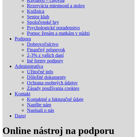
Kaviareň – čajovňa
Rezervácia miestností a stolov
Knižnica
Senior klub
Spoločenské hry
Psychologické poradenstvo
Pomoc ženám a matkám v núdzi
Podpora
Dobrovoľníctvo
Finančný príspevok
2-3% z vašich daní
Iné formy podpory
Administratíva
Užitočné info
Dôležité dokumenty
Ochrana osobných údajov
Zásady používania cookies
Kontakt
Kontaktné a fakturačné údaje
Napíšte nám
Napísali o nás
Daruj
Online nástroj na podporu