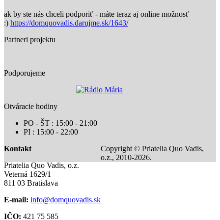
ak by ste nás chceli podporiť - máte teraz aj online možnosť
:)
https://domquovadis.darujme.sk/1643/
Partneri projektu
Podporujeme
Otváracie hodiny
PO - ŠT : 15:00 - 21:00
PI : 15:00 - 22:00
Kontakt
Copyright © Priatelia Quo Vadis,
o.z., 2010-2026.
Priatelia Quo Vadis, o.z.
Veterná 1629/1
811 03 Bratislava
E-mail:
info@domquovadis.sk
IČO:
421 75 585