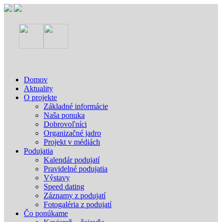
Domov
Aktuality
O projekte
Základné informácie
Naša ponuka
Dobrovoľníci
Organizačné jadro
Projekt v médiách
Podujatia
Kalendár podujatí
Pravidelné podujatia
Výstavy
Speed dating
Záznamy z podujatí
Fotogaléria z podujatí
Čo ponúkame