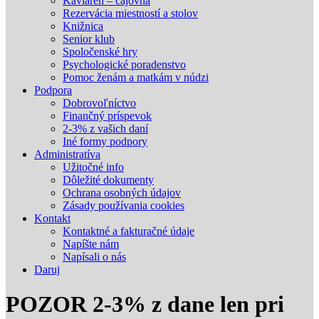
Kaviareň – čajovňa
Rezervácia miestností a stolov
Knižnica
Senior klub
Spoločenské hry
Psychologické poradenstvo
Pomoc ženám a matkám v núdzi
Podpora
Dobrovoľníctvo
Finančný príspevok
2-3% z vašich daní
Iné formy podpory
Administratíva
Užitočné info
Dôležité dokumenty
Ochrana osobných údajov
Zásady používania cookies
Kontakt
Kontaktné a fakturačné údaje
Napíšte nám
Napísali o nás
Daruj
POZOR 2-3% z dane len pri