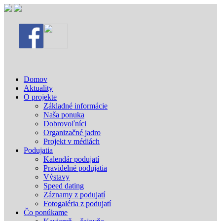
Domov
Aktuality
O projekte
Základné informácie
Naša ponuka
Dobrovoľníci
Organizačné jadro
Projekt v médiách
Podujatia
Kalendár podujatí
Pravidelné podujatia
Výstavy
Speed dating
Záznamy z podujatí
Fotogaléria z podujatí
Čo ponúkame