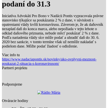
podaní do 31.3
Iniciatíva Advokáti Pro Bono v Nadácii Pontis vypracovala právne
stanovisko týkajúce sa poukázania 2 % z dane, v súvislosti s
opatreniami vlády kvôli koronavírusu. Záverom je, že ak daňovník
nezaplatí daň do konca marca, alebo nepožiada v tejto lehote o
odklad daňového priznania, nebude môcť poukázať 2 % z dane.
Podľa nariadenia vlády síce môže podať a uhradiť daň do 30. 6.
2020 bez sankcie, v tomto termíne však už nemôže nakladať s
podielom dane. Môžte podať žiadosť o odloženie.
Viac info tu
https://www.nadaciapontis.sk/novinky/ako-ovplyvni-moznost-
poukazat-2-situacia-s-koronavirusom/
Partneri projektu
Podporujeme
Otváracie hodiny