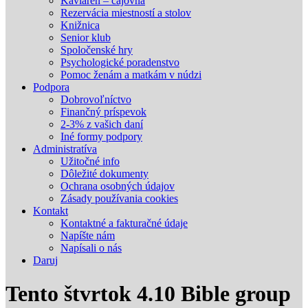
Kaviareň – čajovňa
Rezervácia miestností a stolov
Knižnica
Senior klub
Spoločenské hry
Psychologické poradenstvo
Pomoc ženám a matkám v núdzi
Podpora
Dobrovoľníctvo
Finančný príspevok
2-3% z vašich daní
Iné formy podpory
Administratíva
Užitočné info
Dôležité dokumenty
Ochrana osobných údajov
Zásady používania cookies
Kontakt
Kontaktné a fakturačné údaje
Napíšte nám
Napísali o nás
Daruj
Tento štvrtok 4.10 Bible group