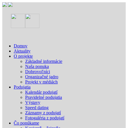
Domov
Aktuality
O projekte
Základné informácie
Naša ponuka
Dobrovoľníci
Organizačné jadro
Projekt v médiách
Podujatia
Kalendár podujatí
Pravidelné podujatia
Výstavy
Speed dating
Záznamy z podujatí
Fotogaléria z podujatí
Čo ponúkame