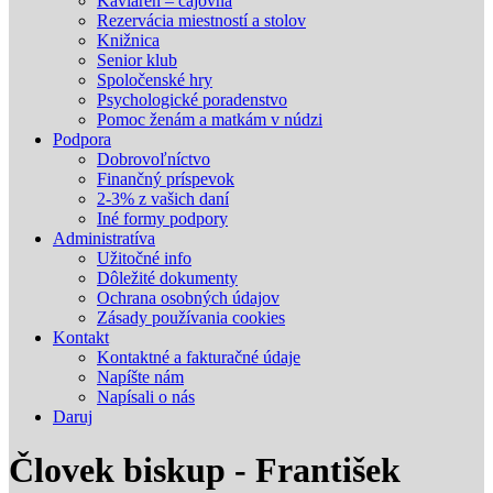
Kaviareň – čajovňa
Rezervácia miestností a stolov
Knižnica
Senior klub
Spoločenské hry
Psychologické poradenstvo
Pomoc ženám a matkám v núdzi
Podpora
Dobrovoľníctvo
Finančný príspevok
2-3% z vašich daní
Iné formy podpory
Administratíva
Užitočné info
Dôležité dokumenty
Ochrana osobných údajov
Zásady používania cookies
Kontakt
Kontaktné a fakturačné údaje
Napíšte nám
Napísali o nás
Daruj
Človek biskup - František