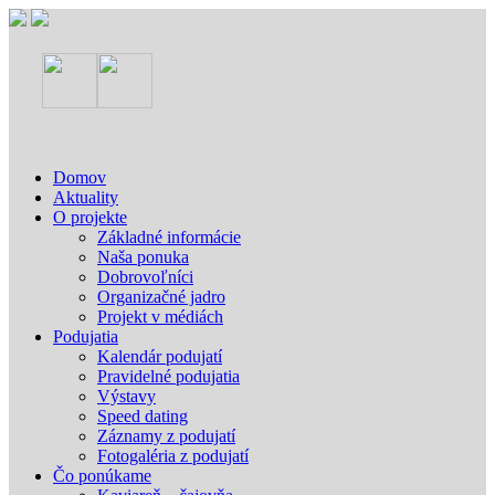
Domov
Aktuality
O projekte
Základné informácie
Naša ponuka
Dobrovoľníci
Organizačné jadro
Projekt v médiách
Podujatia
Kalendár podujatí
Pravidelné podujatia
Výstavy
Speed dating
Záznamy z podujatí
Fotogaléria z podujatí
Čo ponúkame