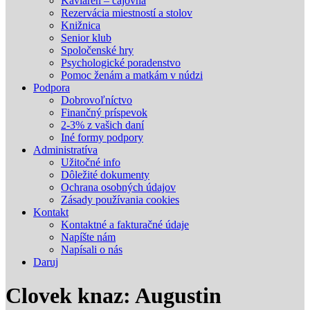
Kaviareň – čajovňa
Rezervácia miestností a stolov
Knižnica
Senior klub
Spoločenské hry
Psychologické poradenstvo
Pomoc ženám a matkám v núdzi
Podpora
Dobrovoľníctvo
Finančný príspevok
2-3% z vašich daní
Iné formy podpory
Administratíva
Užitočné info
Dôležité dokumenty
Ochrana osobných údajov
Zásady používania cookies
Kontakt
Kontaktné a fakturačné údaje
Napíšte nám
Napísali o nás
Daruj
Clovek knaz: Augustin