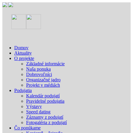
Domov
Aktuality
O projekte
Základné informácie
Naša ponuka
Dobrovoľníci
Organizačné jadro
Projekt v médiách
Podujatia
Kalendár podujatí
Pravidelné podujatia
Výstavy
Speed dating
Záznamy z podujatí
Fotogaléria z podujatí
Čo ponúkame