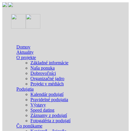
Domov
Aktuality
O projekte
Základné informácie
Naša ponuka
Dobrovoľníci
Organizačné jadro
Projekt v médiách
Podujatia
Kalendár podujatí
Pravidelné podujatia
Výstavy
Speed dating
Záznamy z podujatí
Fotogaléria z podujatí
Čo ponúkame