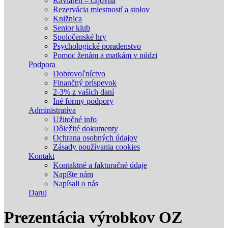
Kaviareň – čajovňa
Rezervácia miestností a stolov
Knižnica
Senior klub
Spoločenské hry
Psychologické poradenstvo
Pomoc ženám a matkám v núdzi
Podpora
Dobrovoľníctvo
Finančný príspevok
2-3% z vašich daní
Iné formy podpory
Administratíva
Užitočné info
Dôležité dokumenty
Ochrana osobných údajov
Zásady používania cookies
Kontakt
Kontaktné a fakturačné údaje
Napíšte nám
Napísali o nás
Daruj
Prezentácia výrobkov OZ