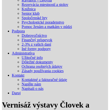
Kaviareň – čajovňa
Rezervácia miestností a stolov
Knižnica
Senior klub
Spoločenské hry
Psychologické poradenstvo
Pomoc ženám a matkám v núdzi
Podpora
Dobrovoľníctvo
Finančný príspevok
2-3% z vašich daní
Iné formy podpory
Administratíva
Užitočné info
Dôležité dokumenty
Ochrana osobných údajov
Zásady používania cookies
Kontakt
Kontaktné a fakturačné údaje
Napíšte nám
Napísali o nás
Daruj
Vernisáž výstavy Človek a