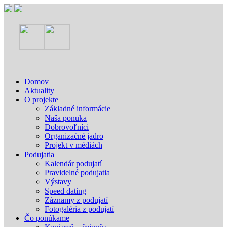
Domov
Aktuality
O projekte
Základné informácie
Naša ponuka
Dobrovoľníci
Organizačné jadro
Projekt v médiách
Podujatia
Kalendár podujatí
Pravidelné podujatia
Výstavy
Speed dating
Záznamy z podujatí
Fotogaléria z podujatí
Čo ponúkame