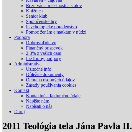
Kaviareň – čajovňa
Rezervácia miestností a stolov
Knižnica
Senior klub
Spoločenské hry
Psychologické poradenstvo
Pomoc ženám a matkám v núdzi
Podpora
Dobrovoľníctvo
Finančný príspevok
2-3% z vašich daní
Iné formy podpory
Administratíva
Užitočné info
Dôležité dokumenty
Ochrana osobných údajov
Zásady používania cookies
Kontakt
Kontaktné a fakturačné údaje
Napíšte nám
Napísali o nás
Daruj
2011 Teológia tela Jána Pavla I