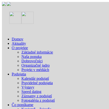
Domov
Aktuality
O projekte
Základné informácie
Naša ponuka
Dobrovoľníci
Organizačné jadro
Projekt v médiách
Podujatia
Kalendár podujatí
Pravidelné podujatia
Výstavy
Speed dating
Záznamy z podujatí
Fotogaléria z podujatí
Čo ponúkame