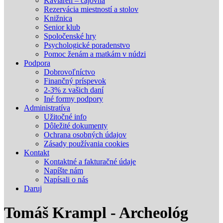
Kaviareň – čajovňa
Rezervácia miestností a stolov
Knižnica
Senior klub
Spoločenské hry
Psychologické poradenstvo
Pomoc ženám a matkám v núdzi
Podpora
Dobrovoľníctvo
Finančný príspevok
2-3% z vašich daní
Iné formy podpory
Administratíva
Užitočné info
Dôležité dokumenty
Ochrana osobných údajov
Zásady používania cookies
Kontakt
Kontaktné a fakturačné údaje
Napíšte nám
Napísali o nás
Daruj
Tomáš Krampl - Archeológ