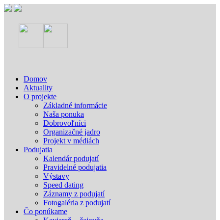
Domov
Aktuality
O projekte
Základné informácie
Naša ponuka
Dobrovoľníci
Organizačné jadro
Projekt v médiách
Podujatia
Kalendár podujatí
Pravidelné podujatia
Výstavy
Speed dating
Záznamy z podujatí
Fotogaléria z podujatí
Čo ponúkame