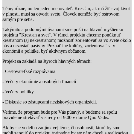
Témy rôzne, no len jeden menovateľ. Kresťan, ak má žiť svoj život
v plnosti, musí sa otvoriť svetu. Človek nemôže byť ostrovom
samým pre seba.
Takýmito a podobnými úvahami sme prišli na hlavnú myšlienku
projektu "Kresťan a svet". V rámci projektu chceme ponúknuť
kresťanom (aj nekresťanom) možnosť zorientovať sa vo svete okolo
nás a nezostať pasívny. Poznať iné kultúry, zorientovať sa v
ekonómii a politike, byť aktívnym občanom.
Projekt sa zakladá na štyroch hlavných témach:
- Cestovateľské rozprávania
- Večery ekonómie a osobných financií
- Večery politiky
- Diskusie so zástupcami neziskových organizácii.
Veríme, že program bude pre Vás pútavý, a budeme sa spolu
pravidelne stretávať v stredy o 19:00 v dome Quo Vadis.
Ak by ste vedeli o zaujímavej téme, či osobnosti, ktorú by sme
mohli zapojiť do projektu (prípadne by ste nám chceli s realizáciou