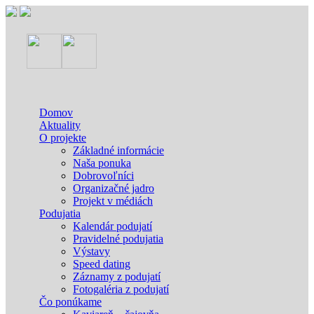
Domov
Aktuality
O projekte
Základné informácie
Naša ponuka
Dobrovoľníci
Organizačné jadro
Projekt v médiách
Podujatia
Kalendár podujatí
Pravidelné podujatia
Výstavy
Speed dating
Záznamy z podujatí
Fotogaléria z podujatí
Čo ponúkame