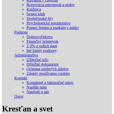
Kaviareň – čajovňa
Rezervácia miestností a stolov
Knižnica
Senior klub
Spoločenské hry
Psychologické poradenstvo
Pomoc ženám a matkám v núdzi
Podpora
Dobrovoľníctvo
Finančný príspevok
2-3% z vašich daní
Iné formy podpory
Administratíva
Užitočné info
Dôležité dokumenty
Ochrana osobných údajov
Zásady používania cookies
Kontakt
Kontaktné a fakturačné údaje
Napíšte nám
Napísali o nás
Daruj
Kresťan a svet