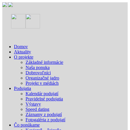
Domov
Aktuality
O projekte
Základné informácie
Naša ponuka
Dobrovoľníci
Organizačné jadro
Projekt v médiách
Podujatia
Kalendár podujatí
Pravidelné podujatia
Výstavy
Speed dating
Záznamy z podujatí
Fotogaléria z podujatí
Čo ponúkame