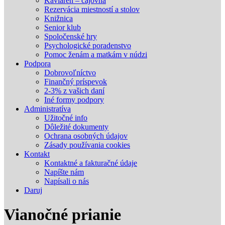
Kaviareň – čajovňa
Rezervácia miestností a stolov
Knižnica
Senior klub
Spoločenské hry
Psychologické poradenstvo
Pomoc ženám a matkám v núdzi
Podpora
Dobrovoľníctvo
Finančný príspevok
2-3% z vašich daní
Iné formy podpory
Administratíva
Užitočné info
Dôležité dokumenty
Ochrana osobných údajov
Zásady používania cookies
Kontakt
Kontaktné a fakturačné údaje
Napíšte nám
Napísali o nás
Daruj
Vianočné prianie