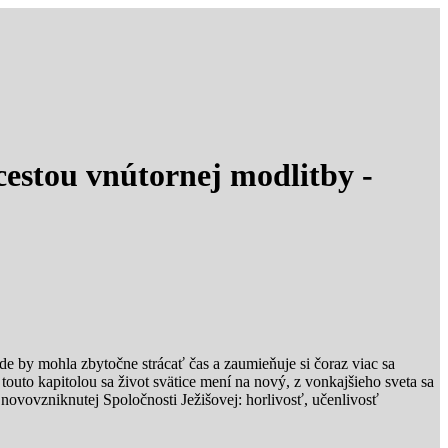
 cestou vnútornej modlitby -
de by mohla zbytočne strácať čas a zaumieňuje si čoraz viac sa
touto kapitolou sa život svätice mení na nový, z vonkajšieho sveta sa
novovzniknutej Spoločnosti Ježišovej: horlivosť, učenlivosť