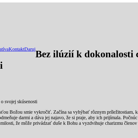
atíva
Kontakt
Daruj
Bez ilúzií k dokonalosti
i
o svojej skúsenosti
losťou Božou smie vykročiť. Začína sa vyhýbať rôznym príležitostiam, k
dmeňuje darmi a dáva jej najavo, že si praje, aby ich prijímala. Počnúc 
j milosti, že môže privádzať duše k Bohu a vyzdvihuje charizmu členov 