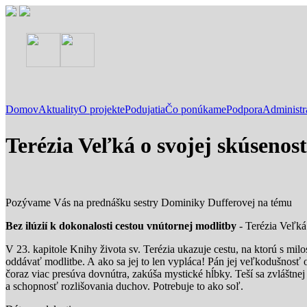
Domov
Aktuality
O projekte
Podujatia
Čo ponúkame
Podpora
Administr
Terézia Veľká o svojej skúsenost
Pozývame Vás na prednášku sestry Dominiky Dufferovej na tému
Bez ilúzií k dokonalosti cestou vnútornej modlitby
- Terézia Veľká 
V 23. kapitole Knihy života sv. Terézia ukazuje cestu, na ktorú s mi
oddávať modlitbe. A ako sa jej to len vypláca! Pán jej veľkodušnosť o
čoraz viac presúva dovnútra, zakúša mystické hĺbky. Teší sa zvláštne
a schopnosť rozlišovania duchov. Potrebuje to ako soľ.