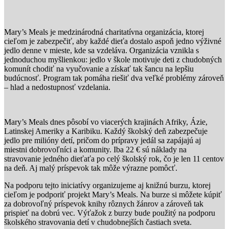
Mary’s Meals je medzinárodná charitatívna organizácia, ktorej
cieľom je zabezpečiť, aby každé dieťa dostalo aspoň jedno výživné
jedlo denne v mieste, kde sa vzdeláva. Organizácia vznikla s
jednoduchou myšlienkou: jedlo v škole motivuje deti z chudobných
komunít chodiť na vyučovanie a získať tak šancu na lepšiu
budúcnosť. Program tak pomáha riešiť dva veľké problémy zároveň
– hlad a nedostupnosť vzdelania.
Mary’s Meals dnes pôsobí vo viacerých krajinách Afriky, Ázie,
Latinskej Ameriky a Karibiku. Každý školský deň zabezpečuje
jedlo pre milióny detí, pričom do prípravy jedál sa zapájajú aj
miestni dobrovoľníci a komunity. Iba 22 € sú náklady na
stravovanie jedného dieťaťa po celý školský rok, čo je len 11 centov
na deň. Aj malý príspevok tak môže výrazne pomôcť.
Na podporu tejto iniciatívy organizujeme aj knižnú burzu, ktorej
cieľom je podporiť projekt Mary’s Meals. Na burze si môžete kúpiť
za dobrovoľný príspevok knihy rôznych žánrov a zároveň tak
prispieť na dobrú vec. Výťažok z burzy bude použitý na podporu
školského stravovania detí v chudobnejších častiach sveta.