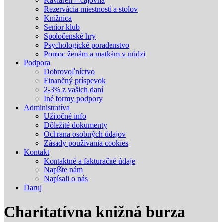
Kaviareň – čajovňa
Rezervácia miestností a stolov
Knižnica
Senior klub
Spoločenské hry
Psychologické poradenstvo
Pomoc ženám a matkám v núdzi
Podpora
Dobrovoľníctvo
Finančný príspevok
2-3% z vašich daní
Iné formy podpory
Administratíva
Užitočné info
Dôležité dokumenty
Ochrana osobných údajov
Zásady používania cookies
Kontakt
Kontaktné a fakturačné údaje
Napíšte nám
Napísali o nás
Daruj
Charitatívna knižná burza