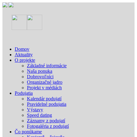
Domov
Aktuality
O projekte
Základné informácie
Naša ponuka
Dobrovoľníci
Organizačné jadro
Projekt v médiách
Podujatia
Kalendár podujatí
Pravidelné podujatia
Výstavy
Speed dating
Záznamy z podujatí
Fotogaléria z podujatí
Čo ponúkame