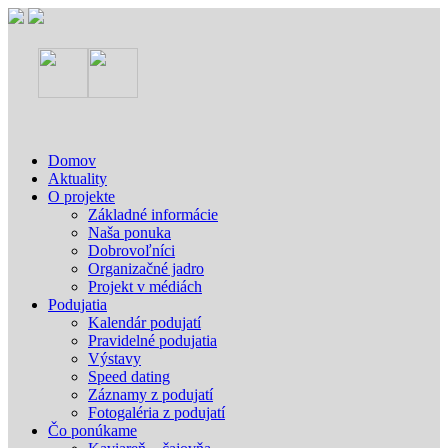
Domov
Aktuality
O projekte
Základné informácie
Naša ponuka
Dobrovoľníci
Organizačné jadro
Projekt v médiách
Podujatia
Kalendár podujatí
Pravidelné podujatia
Výstavy
Speed dating
Záznamy z podujatí
Fotogaléria z podujatí
Čo ponúkame