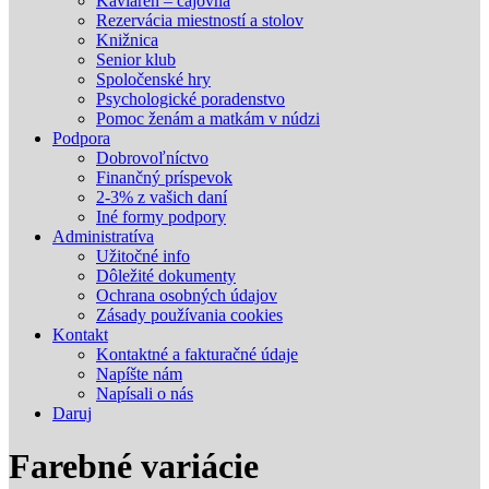
Kaviareň – čajovňa
Rezervácia miestností a stolov
Knižnica
Senior klub
Spoločenské hry
Psychologické poradenstvo
Pomoc ženám a matkám v núdzi
Podpora
Dobrovoľníctvo
Finančný príspevok
2-3% z vašich daní
Iné formy podpory
Administratíva
Užitočné info
Dôležité dokumenty
Ochrana osobných údajov
Zásady používania cookies
Kontakt
Kontaktné a fakturačné údaje
Napíšte nám
Napísali o nás
Daruj
Farebné variácie