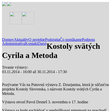
Domov
Aktuality
O projekte
Podujatia
Čo ponúkame
Podpora
Administratíva
Kontakt
Daruj
Kostoly svätých
Cyrila a Metoda
Trvanie výstavy:
03.11.2014 - 16:00
až
30.11.2014 - 17:30
Pozývame Vás na Putovnú výstavu Z. Dzurjanina, ktorá je súčasťou
projektu Kostoly Slovenska, s názvom Kostoly svätých Cyrila a
Metoda.
Výstavu otvorí Pavol Demeš 3. novembra o 17. hodine
Výstava sa bude nachádzať v prednáškovej miestnosti na poschodí