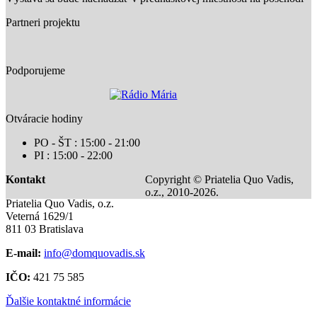
Partneri projektu
Podporujeme
Otváracie hodiny
PO - ŠT : 15:00 - 21:00
PI : 15:00 - 22:00
Kontakt
Copyright © Priatelia Quo Vadis,
o.z., 2010-2026.
Priatelia Quo Vadis, o.z.
Veterná 1629/1
811 03 Bratislava
E-mail:
info@domquovadis.sk
IČO:
421 75 585
Ďalšie kontaktné informácie