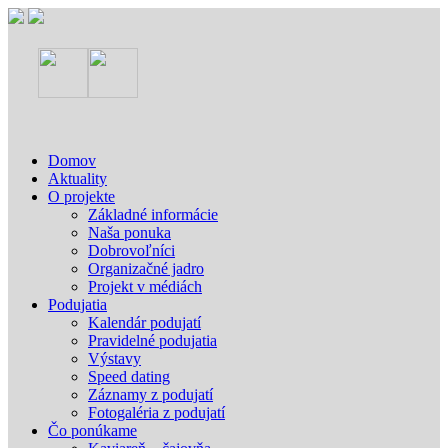
Domov
Aktuality
O projekte
Základné informácie
Naša ponuka
Dobrovoľníci
Organizačné jadro
Projekt v médiách
Podujatia
Kalendár podujatí
Pravidelné podujatia
Výstavy
Speed dating
Záznamy z podujatí
Fotogaléria z podujatí
Čo ponúkame