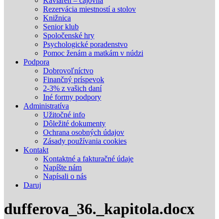
Kaviareň – čajovňa
Rezervácia miestností a stolov
Knižnica
Senior klub
Spoločenské hry
Psychologické poradenstvo
Pomoc ženám a matkám v núdzi
Podpora
Dobrovoľníctvo
Finančný príspevok
2-3% z vašich daní
Iné formy podpory
Administratíva
Užitočné info
Dôležité dokumenty
Ochrana osobných údajov
Zásady používania cookies
Kontakt
Kontaktné a fakturačné údaje
Napíšte nám
Napísali o nás
Daruj
dufferova_36._kapitola.docx