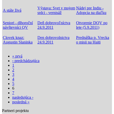
Výstava: Svet v mojom
Nádej pre Indiu -
A stále živá
srdci - vernisáž
Adopcia na diaľku
Seniori - dlhoroční
Deň dobrovoľníctva
Otvorenie DQV po
návštevníci QV
24.9.2011
lete (5.9.2011)
Clovek knaz:
Den dobrovolnictva
Prednáška p. Vrecka
Augustin Slaninka
24.9.2011
o misii na Haiti
« prvá
Stránky
‹ predchádzajúca
1
2
3
4
5
6
7
nasledujúca ›
posledná »
Partneri projektu