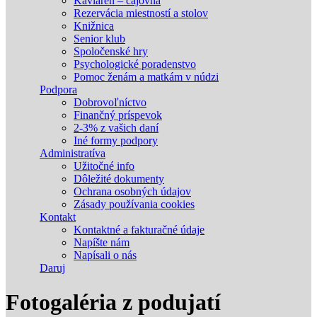
Kaviareň – čajovňa
Rezervácia miestností a stolov
Knižnica
Senior klub
Spoločenské hry
Psychologické poradenstvo
Pomoc ženám a matkám v núdzi
Podpora
Dobrovoľníctvo
Finančný príspevok
2-3% z vašich daní
Iné formy podpory
Administratíva
Užitočné info
Dôležité dokumenty
Ochrana osobných údajov
Zásady používania cookies
Kontakt
Kontaktné a fakturačné údaje
Napíšte nám
Napísali o nás
Daruj
Fotogaléria z podujatí