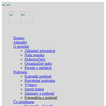
Domov
Aktuality
O projekte
Základné informácie
Naša ponuka
Dobrovoľníci
Organizačné jadro
Projekt v médiách
Podujatia
Kalendár podujatí
Pravidelné podujatia
Výstavy
Speed dating
Záznamy z podujatí
Fotogaléria z podujatí
Čo ponúkame