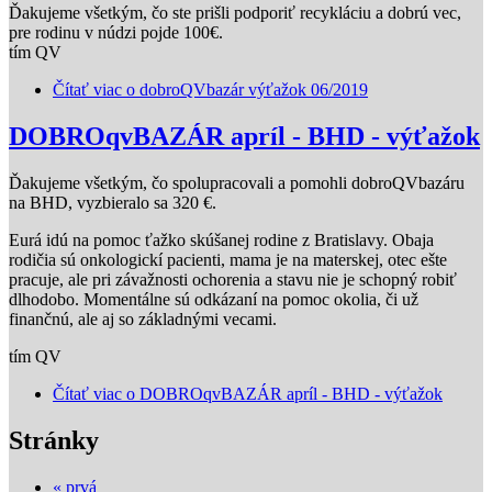
Ďakujeme všetkým, čo ste prišli podporiť recykláciu a dobrú vec,
pre rodinu v núdzi pojde 100€.
tím QV
Čítať viac
o dobroQVbazár výťažok 06/2019
DOBROqvBAZÁR apríl - BHD - výťažok
Ďakujeme všetkým, čo spolupracovali a pomohli dobroQVbazáru
na BHD, vyzbieralo sa 320 €.
Eurá idú na pomoc ťažko skúšanej rodine z Bratislavy. Obaja
rodičia sú onkologickí pacienti, mama je na materskej, otec ešte
pracuje, ale pri závažnosti ochorenia a stavu nie je schopný robiť
dlhodobo. Momentálne sú odkázaní na pomoc okolia, či už
finančnú, ale aj so základnými vecami.
tím QV
Čítať viac
o DOBROqvBAZÁR apríl - BHD - výťažok
Stránky
« prvá