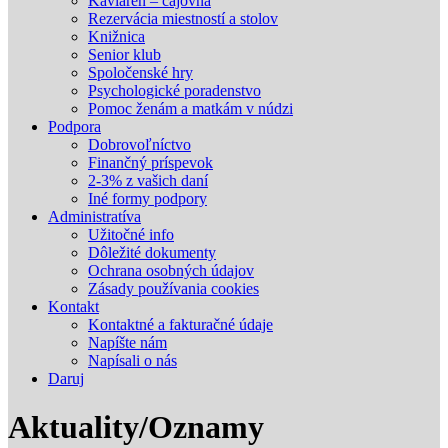
Kaviareň – čajovňa
Rezervácia miestností a stolov
Knižnica
Senior klub
Spoločenské hry
Psychologické poradenstvo
Pomoc ženám a matkám v núdzi
Podpora
Dobrovoľníctvo
Finančný príspevok
2-3% z vašich daní
Iné formy podpory
Administratíva
Užitočné info
Dôležité dokumenty
Ochrana osobných údajov
Zásady používania cookies
Kontakt
Kontaktné a fakturačné údaje
Napíšte nám
Napísali o nás
Daruj
Aktuality/Oznamy