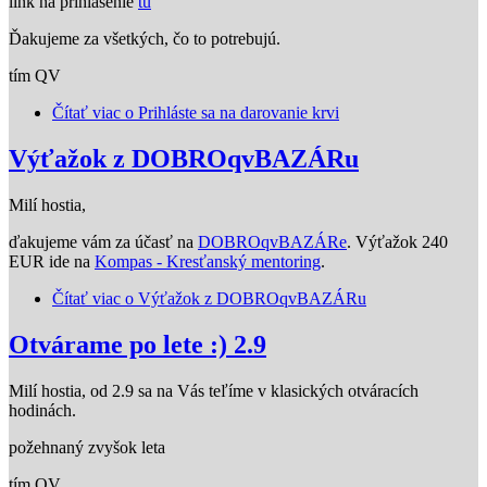
link na prihlásenie
tu
Ďakujeme za všetkých, čo to potrebujú.
tím QV
Čítať viac
o Prihláste sa na darovanie krvi
Výťažok z DOBROqvBAZÁRu
Milí hostia,
ďakujeme vám za účasť na
DOBROqvBAZÁRe
. Výťažok 240
EUR ide na
Kompas - Kresťanský mentoring
.
Čítať viac
o Výťažok z DOBROqvBAZÁRu
Otvárame po lete :) 2.9
Milí hostia, od 2.9 sa na Vás teľíme v klasických otváracích
hodinách.
požehnaný zvyšok leta
tím QV