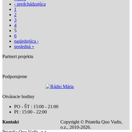
‹ predchádzajúca
1
2
3
4
5
6
nasledujúca ›
posledná »
Partneri projektu
Podporujeme
Otváracie hodiny
PO - ŠT : 15:00 - 21:00
PI : 15:00 - 22:00
Kontakt
Copyright © Priatelia Quo Vadis,
o.z., 2010-2026.
Priatelia Quo Vadis, o.z.