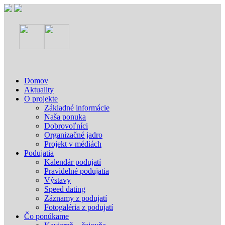
Domov
Aktuality
O projekte
Základné informácie
Naša ponuka
Dobrovoľníci
Organizačné jadro
Projekt v médiách
Podujatia
Kalendár podujatí
Pravidelné podujatia
Výstavy
Speed dating
Záznamy z podujatí
Fotogaléria z podujatí
Čo ponúkame